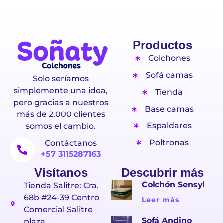
Productos
Colchones
Sofá camas
Solo seríamos
simplemente una idea,
Tienda
pero gracias a nuestros
Base camas
más de 2,000 clientes
Espaldares
somos el cambio.
Poltronas
Contáctanos
+57 3115287163
Visítanos
Descubrir más
Colchón Sensyl
Tienda Salitre: Cra.
68b #24-39 Centro
Leer más
Comercial Salitre
Sofá Andino
plaza.