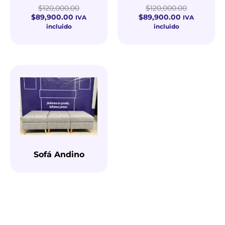
0
0
$
120,000.00
$
120,000.00
de
de
5
5
$
89,900.00
$
89,900.00
IVA
IVA
incluido
incluido
Sofá Andino
Valorado
con
0
de
5