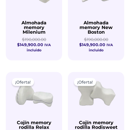
Almohada
Almohada
Valorado
Valorado
memory
memory New
con
con
Milenium
Boston
0
0
de
de
$
190,000.00
$
190,000.00
5
5
$
149,900.00
$
149,900.00
IVA
IVA
incluido
incluido
El
El
El
El
precio
precio
precio
precio
¡Oferta!
¡Oferta!
actual
original
actual
original
es:
era:
es:
era:
$89,900.00.
$120,000.00.
$89,900.00.
$120,000.
Cojín memory
Cojín memory
Valorado
Valorado
rodilla Relax
rodilla Rodisweet
con
con