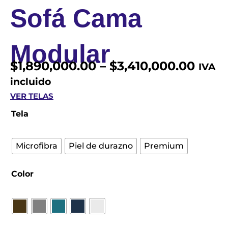
Sofá Cama
Modular
$
1,890,000.00
–
$
3,410,000.00
IVA
incluido
VER TELAS
Sofá
Tela
Cama
Modular
cantidad
Microfibra
Piel de durazno
Premium
Color