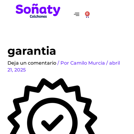
Ir
Navegación
al
de
0
Cart
contenido
entradas
garantia
Deja un comentario
/ Por
Camilo Murcia
/
abril
21, 2025