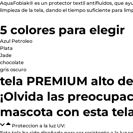
AquaFobiak® es un protector textil antifluidos, que ay
limpieza de la tela, dando el tiempo suficiente para limp
5 colores para elegir
Azul Petroleo
Plata
Jade
chocolate
gris oscuro
tela PREMIUM alto 
¡Olvida las preocupa
mascota con esta tela
Proteccion a la luz UV:
Esta tela ha sido diseñada para ser resistente a la luz 