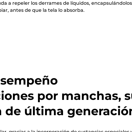
uda a repeler los derrames de líquidos, encapsulándol
iar, antes de que la tela lo absorba.
desempeño
ciones por manchas, s
 de última generación
solar, gracias a la incorporación de sustancias especiale