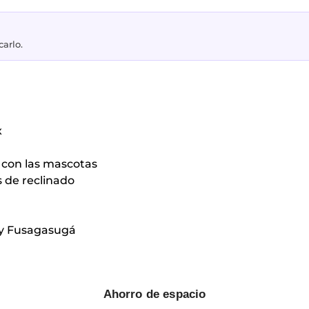
carlo.
x
 con las mascotas
s de reclinado
é y Fusagasugá
Ahorro de espacio