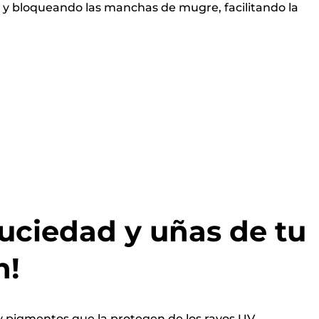
os y bloqueando las manchas de mugre, facilitando la
uciedad y uñas de tu
!​
s y pigmentos que la protegen de los rayos UV.