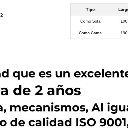
Tipo
Larg
Como Sofá
190 
Como Cama
190 
ad que es un excelente
a de 2 años
na, mecanismos, Al ig
o de calidad ISO 9001