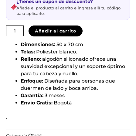
con
¿Tienes un cupón de descuento?
Sistema
Añade el producto al carrito e ingresa allí tu código
para aplicarlo.
Masaje
Terapia
–
Añadir al carrito
Relaxing
Pillow
Dimensiones:
50 x 70 cm
cantidad
Telas:
Poliester blanco.
Relleno:
algodón siliconado ofrece una
suavidad excepcional y un soporte óptimo
para tu cabeza y cuello.
Enfoque:
Diseñada para personas que
duermen de lado y boca arriba.
Garantía:
3 meses
Envío Gratis:
Bogotá
.
Otros
Categoría