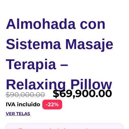
Almohada con
Sistema Masaje
Terapia –
Relaxing Pillow
El
El
$
69,900.00
$
90,000.00
precio
prec
IVA incluido
-22%
original
actu
VER TELAS
era:
es:
$90,000.00.
$69,
Almohada