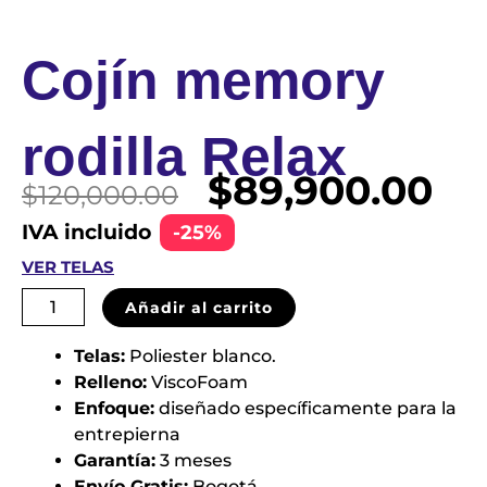
Cojín memory
rodilla Relax
El
El
$
89,900.00
$
120,000.00
precio
pre
IVA incluido
-25%
original
act
VER TELAS
era:
es:
$120,000.00.
$89
Cojín
Añadir al carrito
memory
rodilla
Telas:
Poliester blanco.
Relax
Relleno:
ViscoFoam
cantidad
Enfoque:
diseñado específicamente para la
entrepierna
Garantía:
3 meses
Envío Gratis:
Bogotá