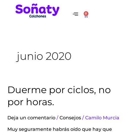
Ir
al
0
Cart
contenido
junio 2020
Duerme
Duerme por ciclos, no
por
por horas.
ciclos,
no
por
Deja un comentario
/
Consejos
/
Camilo Murcia
horas.
Muy seguramente habrás oído que hay que