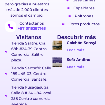
Base camas
pero gracias a nuestros
Espaldares
más de 2,000 clientes
somos el cambio.
Poltronas
Contáctanos
Otros productos
+57 3115287163
Visítanos
Descubrir más
Colchón Sensyl
Tienda Salitre: Cra.
68b #24-39 Centro
Leer más
Comercial Salitre
Sofá Andino
plaza.
Leer más
Tienda Santafé: Calle
185 #45-03, Centro
Comercial Santafé.
Tienda Fusagasugá:
Calle 8 # 24 – 84 local
258 Centro comercial
Avenida.