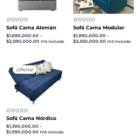
Valorado
Valorado
Sofá Cama Alemán
Sofá Cama Modular
con
con
0
0
$
1,690,000.00
–
$
1,890,000.00
–
de
de
$
2,590,000.00
$
2,550,000.00
IVA incluido
IVA incluido
5
5
¡Oferta!
Valorado
Sofá Cama Nórdico
con
0
$
1,390,000.00
–
de
$
1,990,000.00
IVA incluido
5