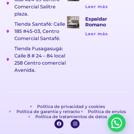
Comercial Salitre
Leer más
plaza.
Espaldar
Tienda Santafé: Calle
Romano
185 #45-03, Centro
Leer más
Comercial Santafé.
Tienda Fusagasugá:
Calle 8 # 24 – 84 local
258 Centro comercial
Avenida.
Política de privacidad y cookies
Política de garantía y retracto
Política de envíos
Política de tratamientos de datos
F
I
a
n
c
s