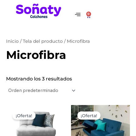
Ir
al
0
Cart
contenido
Inicio
/ Tela del producto / Microfibra
Microfibra
Mostrando los 3 resultados
¡Oferta!
¡Oferta!