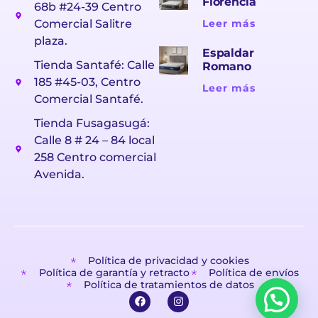
Florencia
68b #24-39 Centro
Comercial Salitre
Leer más
plaza.
Espaldar
Tienda Santafé: Calle
Romano
185 #45-03, Centro
Leer más
Comercial Santafé.
Tienda Fusagasugá:
Calle 8 # 24 – 84 local
258 Centro comercial
Avenida.
Política de privacidad y cookies
Política de garantía y retracto
Política de envíos
Política de tratamientos de datos
F
I
a
n
c
s